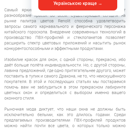
Українською краще →
Самый яркий персонаж восточного гороскопа обожает
разнообразие красок во всём. Существующая сегодня на
рынке палитра цветов Renolit способна удовлетворить
запросы самого карнавального и феерического персонажа
китайского гороскопа. Внедрение современных технологий в
производство ПВХ-профилей и стеклопакетов позволяет
расширить спектр цветовых приложений и насытить рынок
конкурентоспособными и эффектными продуктами.
Изобилие красок для окон, с одной стороны, прекрасно, ибо
даёт больше полёта индивидуальности. Но, с другой стороны,
лавина предложений, где одно притягательнее другого, может
поставить в тупик и самого Дракона, не то, что неискушённого
покупателя. В этой и последующих статьях мы постараемся
помочь вам не заблудиться в этом прекрасном лабиринте
цветных окон и определиться с выбором именно вашего
оконного стиля.
Рыночная мода диктует, что наши окна не должны быть
исключительно белыми, как это длилось годами. Среди
предлагаемых производителями ПВХ-профилей продуктов
можно найти почти все цвета, о которых только можно