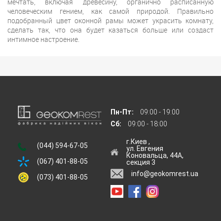
мечтать, включая древесину, органично расписанную
человеческим гением, как самой природой. Правильно
подобранный цвет оконной рамы может украсить комнату,
сделать так, что она будет казаться больше или создаст
интимное настроение.
Пн-Пт:
09:00 - 19:00
Сб:
09:00 - 18:00
г.Киев ,
(044) 594-67-05
ул. Евгения
Коновальца, 44А,
(067) 401-88-05
секция 3
info@geokomrest.ua
(073) 401-88-05