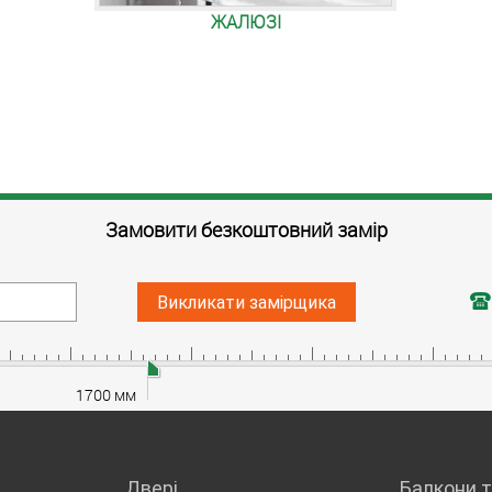
ЖАЛЮЗІ
Замовити безкоштовний замір
Викликати замірщика
1700 мм
Двері
Балкони т